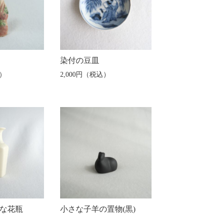
染付の豆皿
込）
2,000円（税込）
な花瓶
小さな子羊の置物(黒)