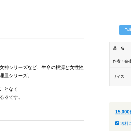
Twit
品 名
作者・会
女神シリーズなど、生命の根源と女性性
理皿シリーズ。
サイズ
ことなく
る器です。
15,0
送料