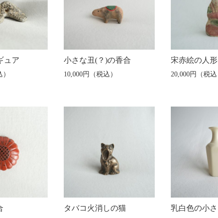
ィギュア
小さな丑(？)の香合
宋赤絵の人形
込）
10,000円（税込）
20,000円（税
合
タバコ火消しの猫
乳白色の小さ