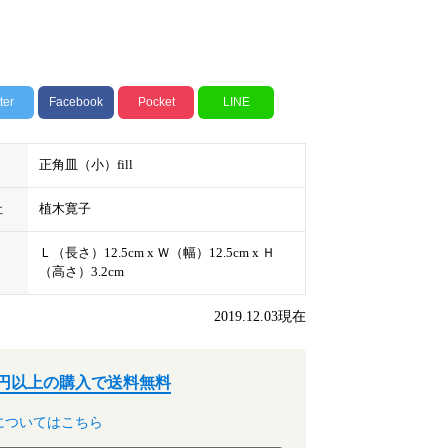
ter
Facebook
Pocket
LINE
正角皿（小）fill
社
植木寛子
Ｌ（長さ）12.5cm x Ｗ（幅）12.5cm x Ｈ
（高さ）3.2cm
2019.12.03現在
00円以上の購入で送料無料
についてはこちら