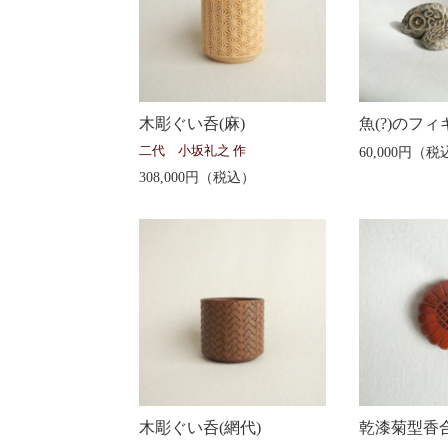
木彫ぐい呑(麻)
魚(?)のフ
二代 小坂礼之 作
60,000円（税
308,000円（税込）
木彫ぐい呑(網代)
乾漆菊型香