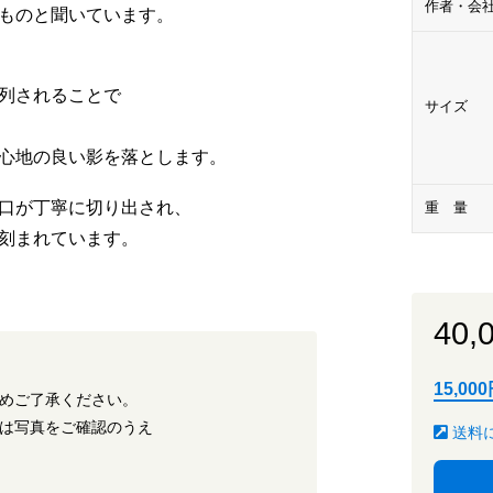
作者・会
のものと聞いています。
列されることで
サイズ
心地の良い影を落とします。
口が丁寧に切り出され、
重 量
が刻まれています。
40,
15,0
めご了承ください。
は写真をご確認のうえ
送料