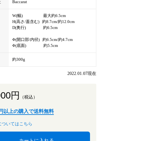
社
Baccarat
W(幅) 最大約6.5cm
H(高さ/蓋含む) 約8.7cm/約12.0cm
D(奥行) 約6.5cm
Φ(開口部/内径) 約6.5cm/約4.7cm
Φ(底面) 約5.5cm
約300g
2022.01.07現在
000円
（税込）
00円以上の購入で送料無料
についてはこちら