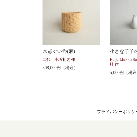
木彫ぐい呑(麻)
小さな子羊の
二代 小坂礼之 作
Helja Liukko Su
社 作
308,000円（税込）
5,000円（税
プライバシーポリシ