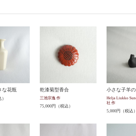
さな花瓶
乾漆菊型香合
小さな子羊の
込）
三池宗逸 作
Helja Liukko Sun
社 作
75,000円（税込）
5,000円（税込