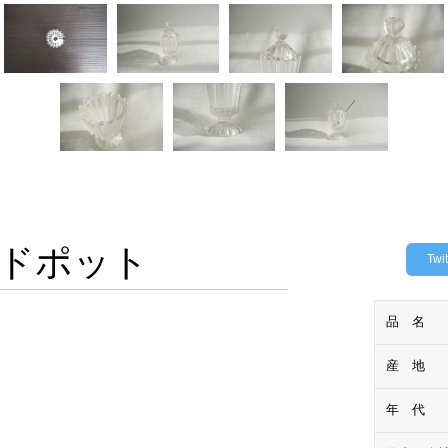
ドポット
Twit
品 名
産 地
年 代