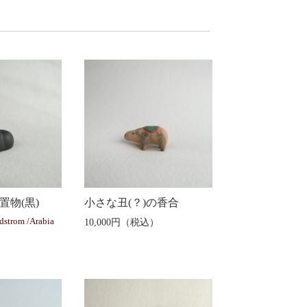
置物(黒)
小さな丑(？)の香合
dstrom /Arabia
10,000円（税込）
）