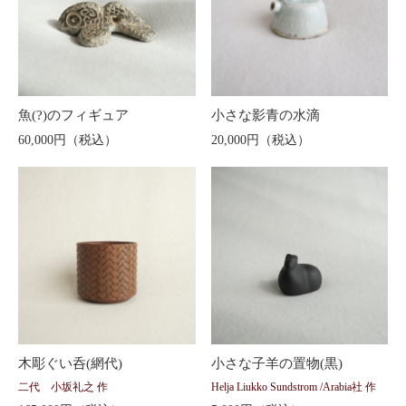
魚(?)のフィギュア
小さな影青の水滴
60,000円（税込）
20,000円（税込）
木彫ぐい呑(網代)
小さな子羊の置物(黒)
二代 小坂礼之 作
Helja Liukko Sundstrom /Arabia社 作