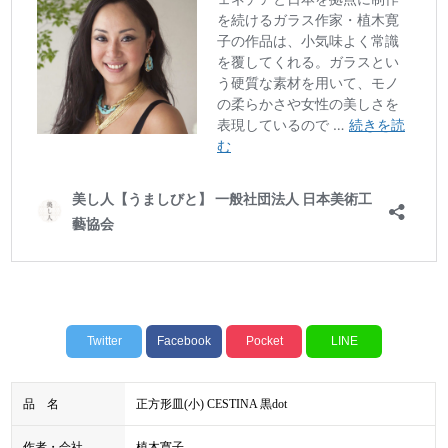
Twitter
Facebook
Pocket
LINE
品 名
正方形皿(小) CESTINA 黒dot
作者・会社
植木寛子